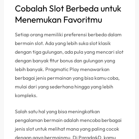
Cobalah Slot Berbeda untuk
Menemukan Favoritmu
Setiap orang memiliki preferensi berbeda dalam
bermain slot. Ada yang lebih suka slot klasik
dengan tiga gulungan, ada pula yang mencari slot
dengan banyak fitur bonus dan gulungan yang
lebih banyak. Pragmatic Play menawarkan
berbagai jenis permainan yang bisa kamu coba,
mulai dari yang sederhana hingga yang lebih
kompleks.
Salah satu hal yang bisa meningkatkan
pengalaman bermain adalah mencoba berbagai
jenis slot untuk melihat mana yang paling cocok
dengan gaya bermainmu. Di Parada4D, kamu