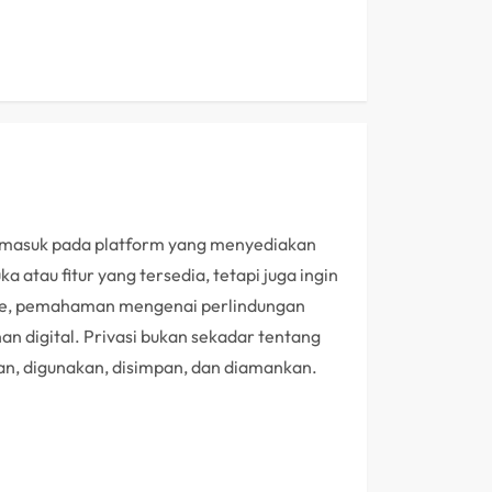
termasuk pada platform yang menyediakan
atau fitur yang tersedia, tetapi juga ingin
Live, pemahaman mengenai perlindungan
 digital. Privasi bukan sekadar tentang
an, digunakan, disimpan, dan diamankan.