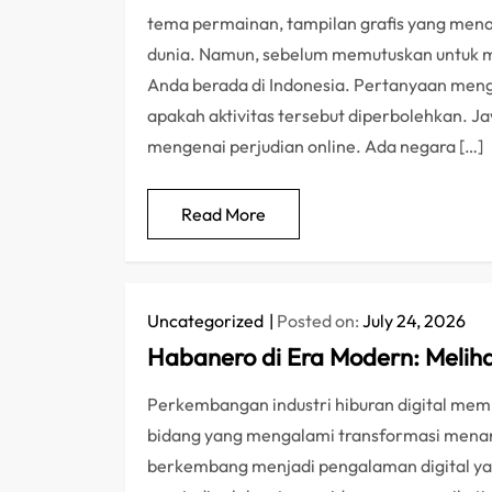
tema permainan, tampilan grafis yang menar
dunia. Namun, sebelum memutuskan untuk me
Anda berada di Indonesia. Pertanyaan menge
apakah aktivitas tersebut diperbolehkan. J
mengenai perjudian online. Ada negara […]
Read More
Uncategorized
Posted on:
July 24, 2026
Habanero di Era Modern: Meliha
Perkembangan industri hiburan digital mem
bidang yang mengalami transformasi menari
berkembang menjadi pengalaman digital yan