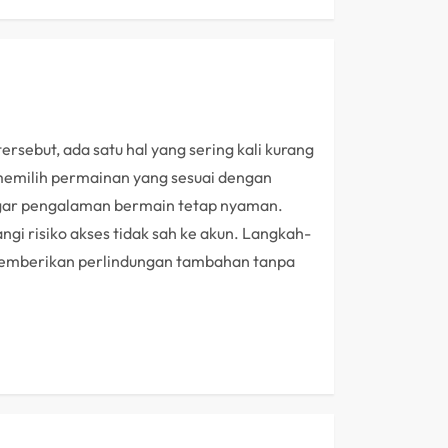
rsebut, ada satu hal yang sering kali kurang
emilih permainan yang sesuai dengan
i agar pengalaman bermain tetap nyaman.
 risiko akses tidak sah ke akun. Langkah-
t memberikan perlindungan tambahan tanpa