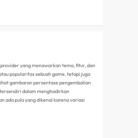
provider yang menawarkan tema, fitur, dan
tau popularitas sebuah game, tetapi juga
melihat gambaran persentase pengembalian
ik tersendiri dalam menghadirkan
 ada pula yang dikenal karena variasi