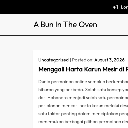
Skip
Lor
to
content
A Bun In The Oven
Uncategorized
Posted on:
August 3, 2026
Menggali Harta Karun Mesir di R
Dunia permainan online semakin berkemb
hiburan yang berbeda. Salah satu konsep ya
dari Habanero menjadi salah satu permaina
perjalanan mencari harta karun melalui des
satu faktor penting dalam menciptakan pen
menemukan berbagai pilihan permainan de