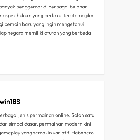
ki banyak penggemar di berbagai belahan
 aspek hukum yang berlaku, terutama jika
agi pemain baru yang ingin mengetahui
tiap negara memiliki aturan yang berbeda
twin188
bagai jenis permainan online. Salah satu
dan simbol dasar, permainan modern kini
gameplay yang semakin variatif. Habanero