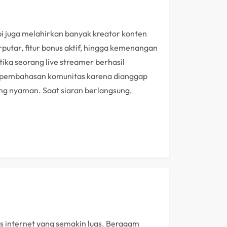
i juga melahirkan banyak kreator konten
utar, fitur bonus aktif, hingga kemenangan
ika seorang live streamer berhasil
m pembahasan komunitas karena dianggap
g nyaman. Saat siaran berlangsung,
es internet yang semakin luas. Beragam