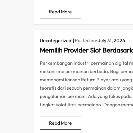
Read More
Uncategorized
Posted on:
July 31, 2026
Memilih Provider Slot Berdasark
Perkembangan industri permainan digital m
mekanisme permainan berbeda. Bagi pemain I
memahami konsep Return Player atau yang le
teoretis dari sebuah permainan dalam jangka
pengalaman bermain. Ada yang fokus pada fi
tingkat volatilitas permainan. Dengan mem
Read More