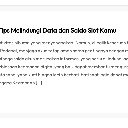
ps Melindungi Data dan Saldo Slot Kamu
ivitas hiburan yang menyenangkan. Namun, di balik keseruan te
 Padahal, menjaga akun tetap aman sama pentingnya dengan m
i, hingga saldo akun merupakan informasi yang perlu dilindung
iasaan keamanan digital yang baik dapat membantu mengurangi
a sandi yang kuat hingga lebih berhati-hati saat login dapa
ngapa Keamanan […]