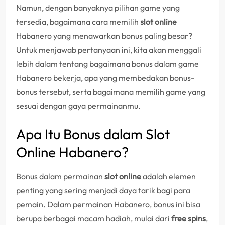
Namun, dengan banyaknya pilihan game yang
tersedia, bagaimana cara memilih
slot online
Habanero yang menawarkan bonus paling besar?
Untuk menjawab pertanyaan ini, kita akan menggali
lebih dalam tentang bagaimana bonus dalam game
Habanero bekerja, apa yang membedakan bonus-
bonus tersebut, serta bagaimana memilih game yang
sesuai dengan gaya permainanmu.
Apa Itu Bonus dalam Slot
Online Habanero?
Bonus dalam permainan
slot online
adalah elemen
penting yang sering menjadi daya tarik bagi para
pemain. Dalam permainan Habanero, bonus ini bisa
berupa berbagai macam hadiah, mulai dari
free spins
,