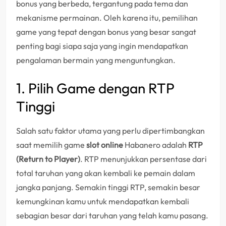
bonus yang berbeda, tergantung pada tema dan
mekanisme permainan. Oleh karena itu, pemilihan
game yang tepat dengan bonus yang besar sangat
penting bagi siapa saja yang ingin mendapatkan
pengalaman bermain yang menguntungkan.
1. Pilih Game dengan RTP
Tinggi
Salah satu faktor utama yang perlu dipertimbangkan
saat memilih game
slot online
Habanero adalah
RTP
(Return to Player)
. RTP menunjukkan persentase dari
total taruhan yang akan kembali ke pemain dalam
jangka panjang. Semakin tinggi RTP, semakin besar
kemungkinan kamu untuk mendapatkan kembali
sebagian besar dari taruhan yang telah kamu pasang.