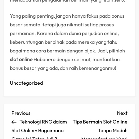
Yang paling penting, jangan hanya fokus pada bonus
besar semata, tetapi juga nikmati setiap proses
permainan. Karena dalam dunia perjudian online,
keberuntungan berpihak pada mereka yang tahu
bagaimana cara bermain dengan bijak. Jadi, pilihlah
slot online
Habanero dengan cermat, manfaatkan
bonus besar yang ada, dan raih kemenanganmu!
Uncategorized
P
Previous
Next
Previous
Next
Post
Post
Teknologi RNG dalam
Tips Bermain Slot Online
o
Slot Online: Bagaimana
Tanpa Modal: