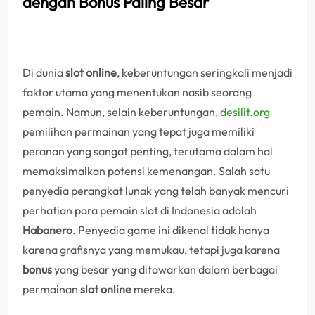
dengan Bonus Paling Besar
Di dunia
slot online
, keberuntungan seringkali menjadi
faktor utama yang menentukan nasib seorang
pemain. Namun, selain keberuntungan,
desilit.org
pemilihan permainan yang tepat juga memiliki
peranan yang sangat penting, terutama dalam hal
memaksimalkan potensi kemenangan. Salah satu
penyedia perangkat lunak yang telah banyak mencuri
perhatian para pemain slot di Indonesia adalah
Habanero
. Penyedia game ini dikenal tidak hanya
karena grafisnya yang memukau, tetapi juga karena
bonus
yang besar yang ditawarkan dalam berbagai
permainan
slot online
mereka.