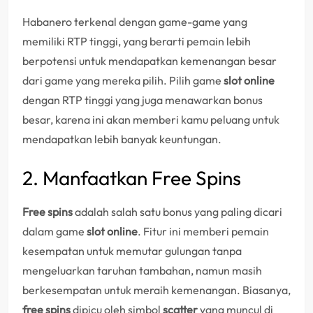
Habanero terkenal dengan game-game yang
memiliki RTP tinggi, yang berarti pemain lebih
berpotensi untuk mendapatkan kemenangan besar
dari game yang mereka pilih. Pilih game
slot online
dengan RTP tinggi yang juga menawarkan bonus
besar, karena ini akan memberi kamu peluang untuk
mendapatkan lebih banyak keuntungan.
2. Manfaatkan Free Spins
Free spins
adalah salah satu bonus yang paling dicari
dalam game
slot online
. Fitur ini memberi pemain
kesempatan untuk memutar gulungan tanpa
mengeluarkan taruhan tambahan, namun masih
berkesempatan untuk meraih kemenangan. Biasanya,
free spins
dipicu oleh simbol
scatter
yang muncul di