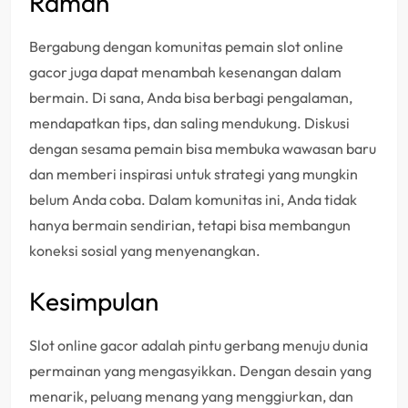
Ramah
Bergabung dengan komunitas pemain slot online
gacor juga dapat menambah kesenangan dalam
bermain. Di sana, Anda bisa berbagi pengalaman,
mendapatkan tips, dan saling mendukung. Diskusi
dengan sesama pemain bisa membuka wawasan baru
dan memberi inspirasi untuk strategi yang mungkin
belum Anda coba. Dalam komunitas ini, Anda tidak
hanya bermain sendirian, tetapi bisa membangun
koneksi sosial yang menyenangkan.
Kesimpulan
Slot online gacor adalah pintu gerbang menuju dunia
permainan yang mengasyikkan. Dengan desain yang
menarik, peluang menang yang menggiurkan, dan