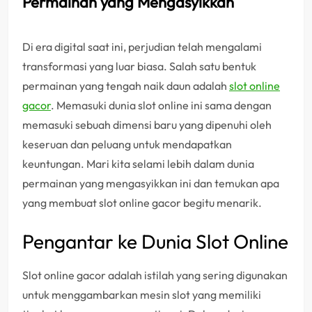
Permainan yang Mengasyikkan
Di era digital saat ini, perjudian telah mengalami
transformasi yang luar biasa. Salah satu bentuk
permainan yang tengah naik daun adalah
slot online
gacor
. Memasuki dunia slot online ini sama dengan
memasuki sebuah dimensi baru yang dipenuhi oleh
keseruan dan peluang untuk mendapatkan
keuntungan. Mari kita selami lebih dalam dunia
permainan yang mengasyikkan ini dan temukan apa
yang membuat slot online gacor begitu menarik.
Pengantar ke Dunia Slot Online
Slot online gacor adalah istilah yang sering digunakan
untuk menggambarkan mesin slot yang memiliki