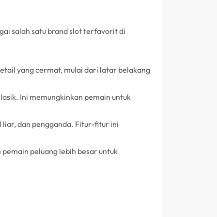
 salah satu brand slot terfavorit di
tail yang cermat, mulai dari latar belakang
lasik. Ini memungkinkan pemain untuk
liar, dan pengganda. Fitur-fitur ini
pemain peluang lebih besar untuk