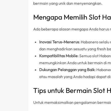
bermain yang unik dan menyenangkan.
Mengapa Memilih Slot H
Ada beberapa alasan mengapa Anda harus 
Inovasi Terus-Menerus
: Habanero selalu
dan menghadirkan sesuatu yang fresh ba
Kompatibilitas Mobile
: Semua slot Haban
memungkinkan Anda untuk bermain di ma
Dukungan Pelanggan yang Baik
: Habane
atau masalah yang Anda hadapi dapat di
Tips untuk Bermain Slot
Untuk memaksimalkan pengalaman bermain An