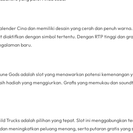
m kalender Cina dan memiliki desain yang cerah dan penuh warna
 diaktifkan dengan simbol tertentu. Dengan RTP tinggi dan graf
ngalaman baru.
ne Gods adalah slot yang menawarkan potensi kemenangan ya
meraih hadiah yang menggiurkan. Grafis yang memukau dan soun
ld Trucks adalah pilihan yang tepat. Slot ini menggabungkan 
 dan meningkatkan peluang menang, serta putaran gratis yang