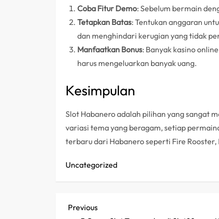
Coba Fitur Demo
: Sebelum bermain deng
Tetapkan Batas
: Tentukan anggaran unt
dan menghindari kerugian yang tidak per
Manfaatkan Bonus
: Banyak kasino onli
harus mengeluarkan banyak uang.
Kesimpulan
Slot Habanero adalah pilihan yang sangat me
variasi tema yang beragam, setiap permain
terbaru dari Habanero seperti Fire Rooster
Uncategorized
P
Previous
Previous