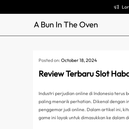
Skip
Lor
to
content
A Bun In The Oven
Posted on:
October 18, 2024
Review Terbaru Slot Haba
Industri perjudian online di Indonesia teru
paling menarik perhatian. Dikenal dengan 
penggemar judi online. Dalam artikel ini, 
game ini layak untuk dimasukkan ke dalam 