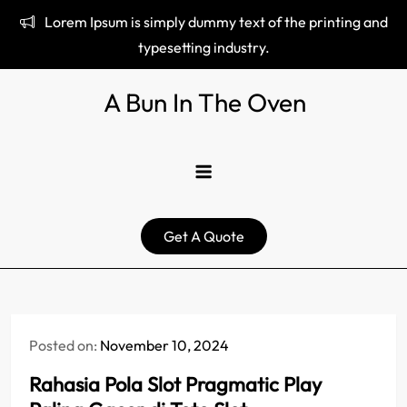
Skip
Lorem Ipsum is simply dummy text of the printing and
to
typesetting industry.
content
A Bun In The Oven
Get A Quote
Posted on:
November 10, 2024
Rahasia Pola Slot Pragmatic Play