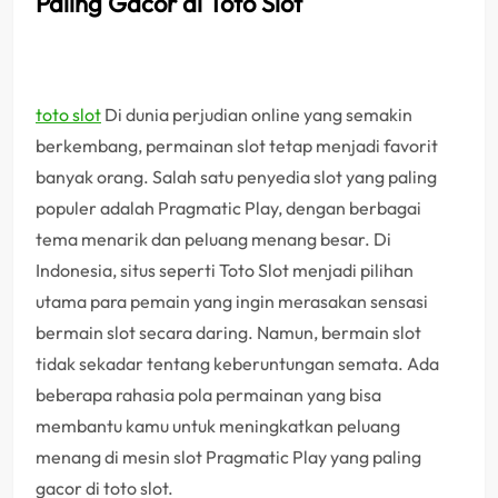
Paling Gacor di Toto Slot
toto slot
Di dunia perjudian online yang semakin
berkembang, permainan slot tetap menjadi favorit
banyak orang. Salah satu penyedia slot yang paling
populer adalah Pragmatic Play, dengan berbagai
tema menarik dan peluang menang besar. Di
Indonesia, situs seperti Toto Slot menjadi pilihan
utama para pemain yang ingin merasakan sensasi
bermain slot secara daring. Namun, bermain slot
tidak sekadar tentang keberuntungan semata. Ada
beberapa rahasia pola permainan yang bisa
membantu kamu untuk meningkatkan peluang
menang di mesin slot Pragmatic Play yang paling
gacor di toto slot.