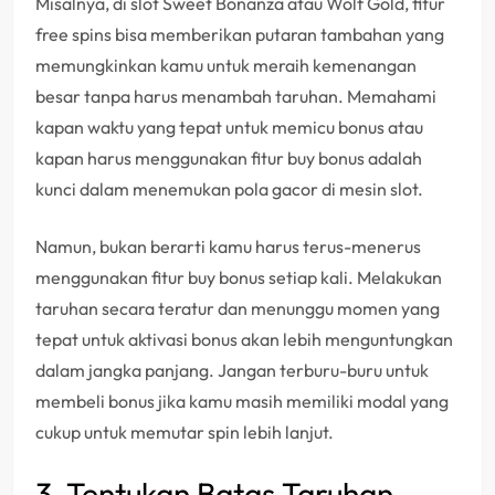
Misalnya, di slot Sweet Bonanza atau Wolf Gold, fitur
free spins bisa memberikan putaran tambahan yang
memungkinkan kamu untuk meraih kemenangan
besar tanpa harus menambah taruhan. Memahami
kapan waktu yang tepat untuk memicu bonus atau
kapan harus menggunakan fitur buy bonus adalah
kunci dalam menemukan pola gacor di mesin slot.
Namun, bukan berarti kamu harus terus-menerus
menggunakan fitur buy bonus setiap kali. Melakukan
taruhan secara teratur dan menunggu momen yang
tepat untuk aktivasi bonus akan lebih menguntungkan
dalam jangka panjang. Jangan terburu-buru untuk
membeli bonus jika kamu masih memiliki modal yang
cukup untuk memutar spin lebih lanjut.
3. Tentukan Batas Taruhan