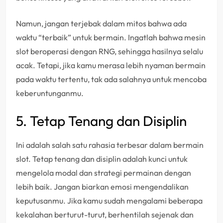
Namun, jangan terjebak dalam mitos bahwa ada
waktu “terbaik” untuk bermain. Ingatlah bahwa mesin
slot beroperasi dengan RNG, sehingga hasilnya selalu
acak. Tetapi, jika kamu merasa lebih nyaman bermain
pada waktu tertentu, tak ada salahnya untuk mencoba
keberuntunganmu.
5. Tetap Tenang dan Disiplin
Ini adalah salah satu rahasia terbesar dalam bermain
slot. Tetap tenang dan disiplin adalah kunci untuk
mengelola modal dan strategi permainan dengan
lebih baik. Jangan biarkan emosi mengendalikan
keputusanmu. Jika kamu sudah mengalami beberapa
kekalahan berturut-turut, berhentilah sejenak dan