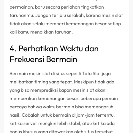
permainan, baru secara perlahan tingkatkan
taruhanmu. Jangan terlalu serakah, karena mesin slot
tidak akan selalu memberi kemenangan besar setiap
kali kamu menaikkan taruhan.
4. Perhatikan Waktu dan
Frekuensi Bermain
Bermain mesin slot di situs seperti Toto Slot juga
melibatkan timing yang tepat. Meskipun tidak ada
yang bisa memprediksi kapan mesin slot akan
memberikan kemenangan besar, beberapa pemain
percaya bahwa waktu bermain bisa memengaruhi
hasil. Cobalah untuk bermain di jam-jam tertentu,
ketika server mungkin lebih stabil, atau ketika ada
bonus khusus yang ditawarkan oleh situs tersebut.