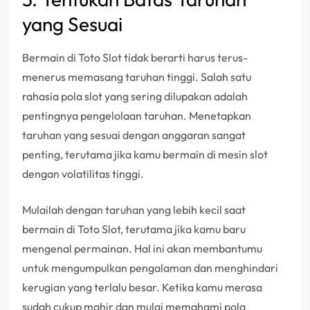
yang Sesuai
Bermain di Toto Slot tidak berarti harus terus-
menerus memasang taruhan tinggi. Salah satu
rahasia pola slot yang sering dilupakan adalah
pentingnya pengelolaan taruhan. Menetapkan
taruhan yang sesuai dengan anggaran sangat
penting, terutama jika kamu bermain di mesin slot
dengan volatilitas tinggi.
Mulailah dengan taruhan yang lebih kecil saat
bermain di Toto Slot, terutama jika kamu baru
mengenal permainan. Hal ini akan membantumu
untuk mengumpulkan pengalaman dan menghindari
kerugian yang terlalu besar. Ketika kamu merasa
sudah cukup mahir dan mulai memahami pola