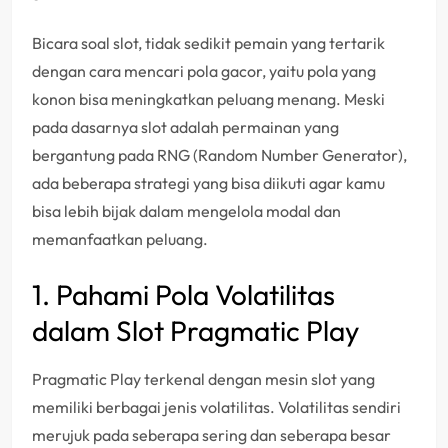
Bicara soal slot, tidak sedikit pemain yang tertarik
dengan cara mencari pola gacor, yaitu pola yang
konon bisa meningkatkan peluang menang. Meski
pada dasarnya slot adalah permainan yang
bergantung pada RNG (Random Number Generator),
ada beberapa strategi yang bisa diikuti agar kamu
bisa lebih bijak dalam mengelola modal dan
memanfaatkan peluang.
1. Pahami Pola Volatilitas
dalam Slot Pragmatic Play
Pragmatic Play terkenal dengan mesin slot yang
memiliki berbagai jenis volatilitas. Volatilitas sendiri
merujuk pada seberapa sering dan seberapa besar