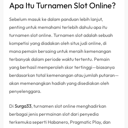
Apa Itu Turnamen Slot Online?
Sebelum masuk ke dalam panduan lebih lanjut,
penting untuk memahami terlebih dahulu apa itu
turnamen slot online. Turnamen slot adalah sebuah
kompetisi yang diadakan oleh situs judi online, di
mana pemain bersaing untuk meraih kemenangan
terbanyak dalam periode waktu tertentu. Pemain
yang berhasil memperoleh skor tertinggi—biasanya
berdasarkan total kemenangan atau jumlah putaran—
akan memenangkan hadiah yang disediakan oleh
penyelenggara.
Di
Surga33
, turnamen slot online menghadirkan
berbagai jenis permainan slot dari penyedia
terkemuka seperti Habanero, Pragmatic Play, dan