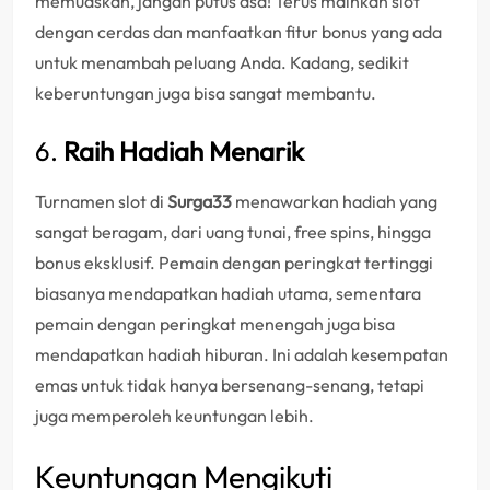
memuaskan, jangan putus asa! Terus mainkan slot
dengan cerdas dan manfaatkan fitur bonus yang ada
untuk menambah peluang Anda. Kadang, sedikit
keberuntungan juga bisa sangat membantu.
6.
Raih Hadiah Menarik
Turnamen slot di
Surga33
menawarkan hadiah yang
sangat beragam, dari uang tunai, free spins, hingga
bonus eksklusif. Pemain dengan peringkat tertinggi
biasanya mendapatkan hadiah utama, sementara
pemain dengan peringkat menengah juga bisa
mendapatkan hadiah hiburan. Ini adalah kesempatan
emas untuk tidak hanya bersenang-senang, tetapi
juga memperoleh keuntungan lebih.
Keuntungan Mengikuti