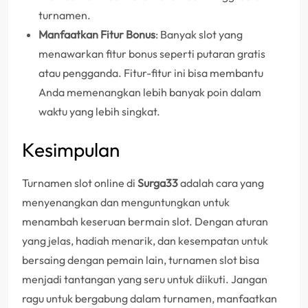
turnamen.
Manfaatkan Fitur Bonus
: Banyak slot yang
menawarkan fitur bonus seperti putaran gratis
atau pengganda. Fitur-fitur ini bisa membantu
Anda memenangkan lebih banyak poin dalam
waktu yang lebih singkat.
Kesimpulan
Turnamen slot online di
Surga33
adalah cara yang
menyenangkan dan menguntungkan untuk
menambah keseruan bermain slot. Dengan aturan
yang jelas, hadiah menarik, dan kesempatan untuk
bersaing dengan pemain lain, turnamen slot bisa
menjadi tantangan yang seru untuk diikuti. Jangan
ragu untuk bergabung dalam turnamen, manfaatkan