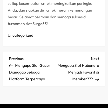
setiap kesempatan untuk meningkatkan peringkat
Anda, dan siapkan diri untuk meraih kemenangan
besar. Selamat bermain dan semoga sukses di
turnamen slot Surga33!
Uncategorized
P
Previous
Next
Previous
Next
Post
Post
Mengapa Slot Gacor
Mengapa Slot Habanero
o
Dianggap Sebagai
Menjadi Favorit di
s
Platform Terpercaya
Member77?
t
n