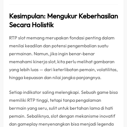
Kesimpulan: Mengukur Keberhasilan
Secara Holistik
RTP slot memang merupakan fondasi penting dalam
menilai keadilan dan potensi pengembalian suatu
permainan. Namun, jika ingin benar-benar
memahami kinerja slot, kita perlu melihat gambaran
yang lebih luas — dari keterlibatan pemain, volatilitas,
hingga kepuasan dan nilai jangka panjangnya.
Setiap indikator saling melengkapi. Sebuah game bisa
memiliki RTP tinggi, tetapi tanpa pengalaman
bermain yang seru, sulit untuk bertahan lama di hati
pemain. Sebaliknya, slot dengan mekanisme inovatif
dan gameplay menyenangkan bisa menjadi legenda