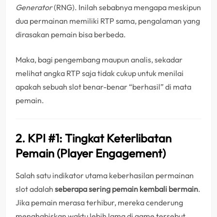
Generator
(RNG). Inilah sebabnya mengapa meskipun
dua permainan memiliki RTP sama, pengalaman yang
dirasakan pemain bisa berbeda.
Maka, bagi pengembang maupun analis, sekadar
melihat angka RTP saja tidak cukup untuk menilai
apakah sebuah slot benar-benar “berhasil” di mata
pemain.
2. KPI #1: Tingkat Keterlibatan
Pemain (Player Engagement)
Salah satu indikator utama keberhasilan permainan
slot adalah
seberapa sering pemain kembali bermain
.
Jika pemain merasa terhibur, mereka cenderung
menghabiskan waktu lebih lama di game tersebut.