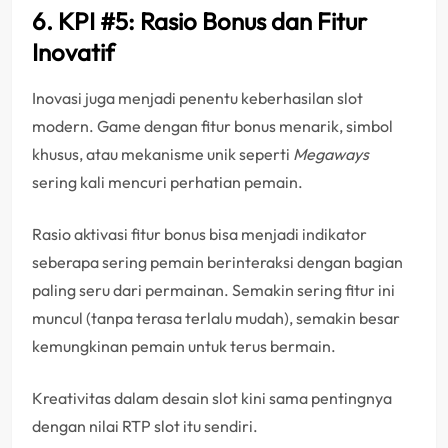
6. KPI #5: Rasio Bonus dan Fitur
Inovatif
Inovasi juga menjadi penentu keberhasilan slot
modern. Game dengan fitur bonus menarik, simbol
khusus, atau mekanisme unik seperti
Megaways
sering kali mencuri perhatian pemain.
Rasio aktivasi fitur bonus bisa menjadi indikator
seberapa sering pemain berinteraksi dengan bagian
paling seru dari permainan. Semakin sering fitur ini
muncul (tanpa terasa terlalu mudah), semakin besar
kemungkinan pemain untuk terus bermain.
Kreativitas dalam desain slot kini sama pentingnya
dengan nilai RTP slot itu sendiri.