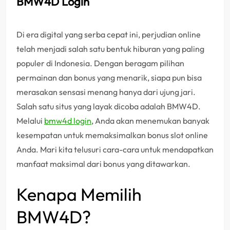
BMW4D Login
Di era digital yang serba cepat ini, perjudian online
telah menjadi salah satu bentuk hiburan yang paling
populer di Indonesia. Dengan beragam pilihan
permainan dan bonus yang menarik, siapa pun bisa
merasakan sensasi menang hanya dari ujung jari.
Salah satu situs yang layak dicoba adalah BMW4D.
Melalui
bmw4d login
, Anda akan menemukan banyak
kesempatan untuk memaksimalkan bonus slot online
Anda. Mari kita telusuri cara-cara untuk mendapatkan
manfaat maksimal dari bonus yang ditawarkan.
Kenapa Memilih
BMW4D?