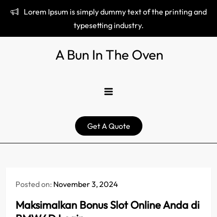
Skip
Lorem Ipsum is simply dummy text of the printing and
to
typesetting industry.
content
A Bun In The Oven
Get A Quote
Posted on:
November 3, 2024
Maksimalkan Bonus Slot Online Anda di