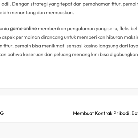
n adil. Dengan strategi yang tepat dan pemahaman fitur, pem
 lebih menantang dan memuaskan.
dunia
game online
memberikan pengalaman yang seru, fleksibel, 
etiap aspek permainan dirancang untuk memberikan hiburan mak
fitur, pemain bisa menikmati sensasi kasino langsung dari la
kan bahwa keseruan dan peluang menang kini bisa digabungka
NG
Membuat Kontrak Pribadi: Ba