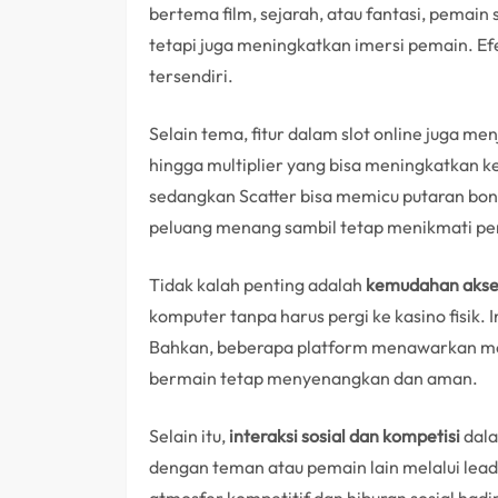
bertema film, sejarah, atau fantasi, pemai
tetapi juga meningkatkan imersi pemain. Ef
tersendiri.
Selain tema, fitur dalam slot online juga m
hingga multiplier yang bisa meningkatkan 
sedangkan Scatter bisa memicu putaran bon
peluang menang sambil tetap menikmati p
Tidak kalah penting adalah
kemudahan akses 
komputer tanpa harus pergi ke kasino fisik
Bahkan, beberapa platform menawarkan mo
bermain tetap menyenangkan dan aman.
Selain itu,
interaksi sosial dan kompetisi
dala
dengan teman atau pemain lain melalui lead