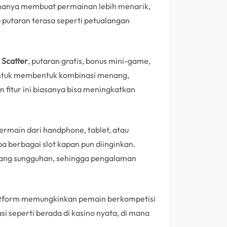
ak hanya membuat permainan lebih menarik,
 putaran terasa seperti petualangan
n
Scatter
, putaran gratis, bonus mini-game,
 untuk membentuk kombinasi menang,
fitur ini biasanya bisa meningkatkan
ermain dari handphone, tablet, atau
a berbagai slot kapan pun diinginkan.
ang sungguhan, sehingga pengalaman
latform memungkinkan pemain berkompetisi
i seperti berada di kasino nyata, di mana