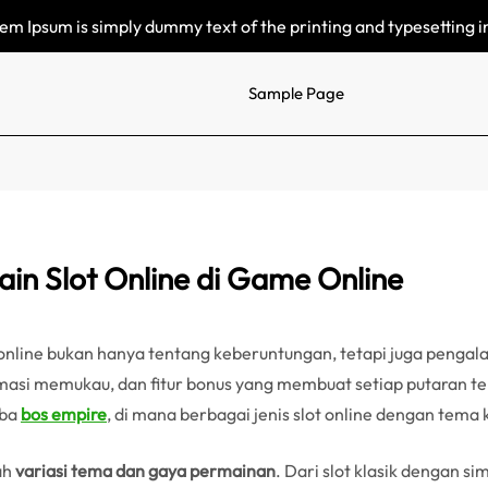
em Ipsum is simply dummy text of the printing and typesetting i
Sample Page
in Slot Online di Game Online
 online bukan hanya tentang keberuntungan, tetapi juga pengal
imasi memukau, dan fitur bonus yang membuat setiap putaran t
oba
bos empire
, di mana berbagai jenis slot online dengan tema 
ah
variasi tema dan gaya permainan
. Dari slot klasik dengan 