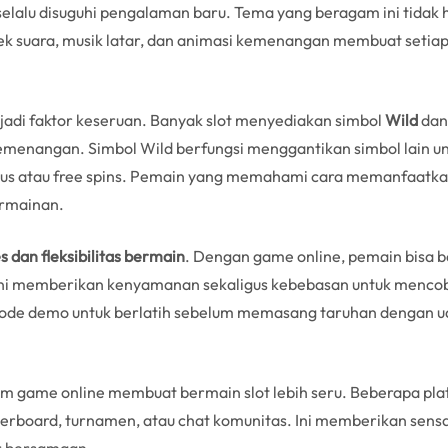
n selalu disuguhi pengalaman baru. Tema yang beragam ini tid
ek suara, musik latar, dan animasi kemenangan membuat setiap
enjadi faktor keseruan. Banyak slot menyediakan simbol
Wild
da
kemenangan. Simbol Wild berfungsi menggantikan simbol lain
us atau free spins. Pemain yang memahami cara memanfaatkan 
ermainan.
dan fleksibilitas bermain
. Dengan game online, pemain bisa b
. Ini memberikan kenyamanan sekaligus kebebasan untuk mencob
de demo untuk berlatih sebelum memasang taruhan dengan u
m game online membuat bermain slot lebih seru. Beberapa p
erboard, turnamen, atau chat komunitas. Ini memberikan sensas